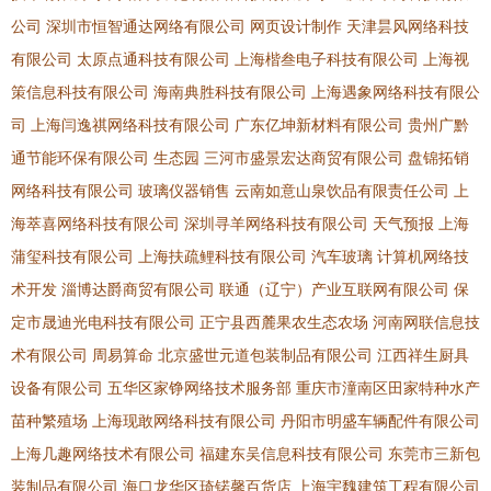
公司
深圳市恒智通达网络有限公司
网页设计制作
天津昙风网络科技
有限公司
太原点通科技有限公司
上海楷叁电子科技有限公司
上海视
策信息科技有限公司
海南典胜科技有限公司
上海遇象网络科技有限公
司
上海闫逸祺网络科技有限公司
广东亿坤新材料有限公司
贵州广黔
通节能环保有限公司
生态园
三河市盛景宏达商贸有限公司
盘锦拓销
网络科技有限公司
玻璃仪器销售
云南如意山泉饮品有限责任公司
上
海萃喜网络科技有限公司
深圳寻羊网络科技有限公司
天气预报
上海
蒲玺科技有限公司
上海扶疏鲤科技有限公司
汽车玻璃
计算机网络技
术开发
淄博达爵商贸有限公司
联通（辽宁）产业互联网有限公司
保
定市晟迪光电科技有限公司
正宁县西麓果农生态农场
河南网联信息技
术有限公司
周易算命
北京盛世元道包装制品有限公司
江西祥生厨具
设备有限公司
五华区家铮网络技术服务部
重庆市潼南区田家特种水产
苗种繁殖场
上海现敢网络科技有限公司
丹阳市明盛车辆配件有限公司
上海几趣网络技术有限公司
福建东吴信息科技有限公司
东莞市三新包
装制品有限公司
海口龙华区琦锘馨百货店
上海宇魏建筑工程有限公司